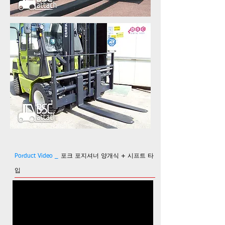
Porduct Video _
포크 포지셔너 양개식 + 시프트 타
입​​​​​​​